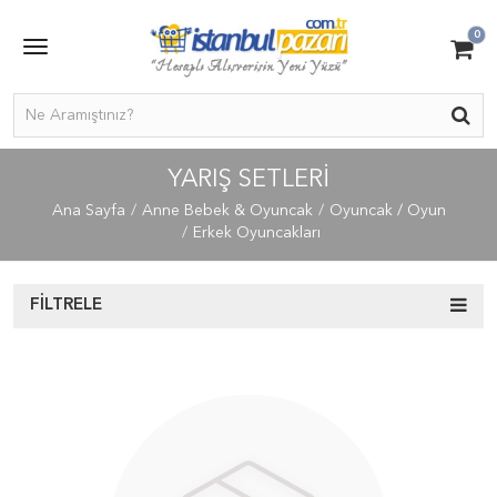
0
YARIŞ SETLERI
Ana Sayfa
Anne Bebek & Oyuncak
Oyuncak / Oyun
Erkek Oyuncakları
FILTRELE