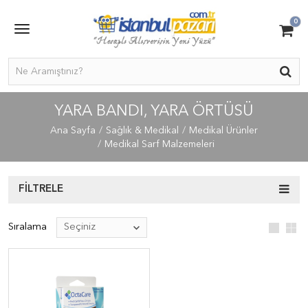
0
YARA BANDI, YARA ÖRTÜSÜ
Ana Sayfa
Sağlık & Medikal
Medikal Ürünler
Medikal Sarf Malzemeleri
FILTRELE
Sıralama