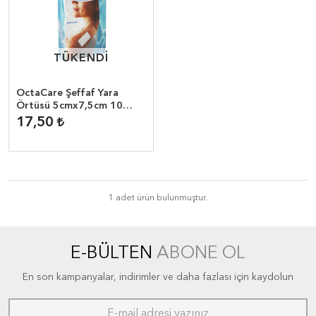
TÜKENDİ
TÜKENDİ
OctaCare Şeffaf Yara
Örtüsü 5cmx7,5cm 10
Adet
17,50
1 adet ürün bulunmuştur.
E-BÜLTEN
ABONE OL
En son kampanyalar, indirimler ve daha fazlası için kaydolun