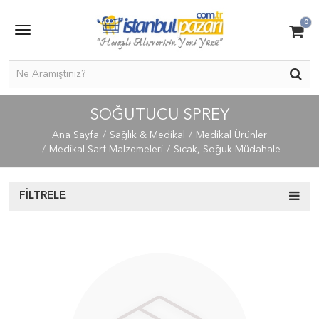
0
SOĞUTUCU SPREY
Ana Sayfa
Sağlık & Medikal
Medikal Ürünler
Medikal Sarf Malzemeleri
Sıcak, Soğuk Müdahale
FILTRELE