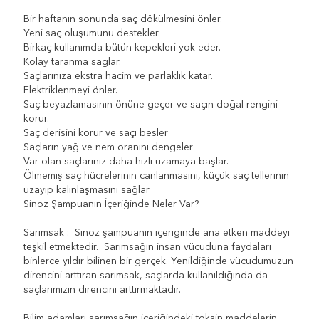
Bir haftanın sonunda saç dökülmesini önler.
Yeni saç oluşumunu destekler.
Birkaç kullanımda bütün kepekleri yok eder.
Kolay taranma sağlar.
Saçlarınıza ekstra hacim ve parlaklık katar.
Elektriklenmeyi önler.
Saç beyazlamasının önüne geçer ve saçın doğal rengini
korur.
Saç derisini korur ve saçı besler
Saçların yağ ve nem oranını dengeler
Var olan saçlarınız daha hızlı uzamaya başlar.
Ölmemiş saç hücrelerinin canlanmasını, küçük saç tellerinin
uzayıp kalınlaşmasını sağlar
Sinoz Şampuanın İçeriğinde Neler Var?
Sarımsak : Sinoz şampuanın içeriğinde ana etken maddeyi
teşkil etmektedir. Sarımsağın insan vücuduna faydaları
binlerce yıldır bilinen bir gerçek. Yenildiğinde vücudumuzun
direncini arttıran sarımsak, saçlarda kullanıldığında da
saçlarımızın direncini arttırmaktadır.
Bilim adamları sarımsağın içeriğindeki toksin maddelerin