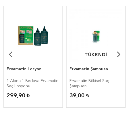
TÜKENDİ
TÜKENDİ
Ervamatin Losyon
Ervamatin Şampuan
1 Alana 1 Bedava Ervamatin
Ervamatin Bitkisel Saç
Saç Losyonu
Şampuanı
299,90
39,00