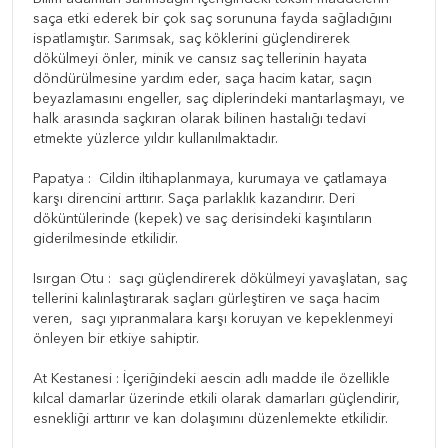
saça etki ederek bir çok saç sorununa fayda sağladığını
ispatlamıştır. Sarımsak, saç köklerini güçlendirerek
dökülmeyi önler, minik ve cansız saç tellerinin hayata
döndürülmesine yardım eder, saça hacim katar, saçın
beyazlamasını engeller, saç diplerindeki mantarlaşmayı, ve
halk arasında saçkıran olarak bilinen hastalığı tedavi
etmekte yüzlerce yıldır kullanılmaktadır.
Papatya : Cildin iltihaplanmaya, kurumaya ve çatlamaya
karşı direncini arttırır. Saça parlaklık kazandırır. Deri
döküntülerinde (kepek) ve saç derisindeki kaşıntıların
giderilmesinde etkilidir.
Isırgan Otu : saçı güçlendirerek dökülmeyi yavaşlatan, saç
tellerini kalınlaştırarak saçları gürleştiren ve saça hacim
veren, saçı yıpranmalara karşı koruyan ve kepeklenmeyi
önleyen bir etkiye sahiptir.
At Kestanesi : İçeriğindeki aescin adlı madde ile özellikle
kılcal damarlar üzerinde etkili olarak damarları güçlendirir,
esnekliği arttırır ve kan dolaşımını düzenlemekte etkilidir.