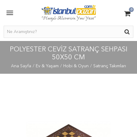
0
POLYESTER CEVIZ SATRANÇ SEHPASI
50X50 CM
Ana Sayfa
Ev & Yaşam
Hobi & Oyun
Satranç Takımları