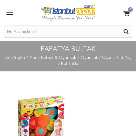
0
PAPATYA BULTAK
Ana Sayfa
Anne Bebek & Oyuncak
Oyuncak / Oyun
0-3 Yaş
Bul Taklar