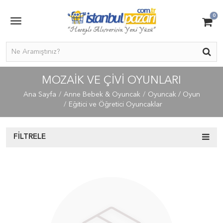
0
MOZAIK VE ÇIVI OYUNLARI
Ana Sayfa
Anne Bebek & Oyuncak
Oyuncak / Oyun
Eğitici ve Öğretici Oyuncaklar
FILTRELE