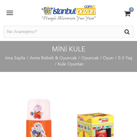
0
MİNİ KULE
Ana Sayfa
Anne Bebek & Oyuncak
Oyuncak / Oyun
0-3 Yaş
Kule Oyunları