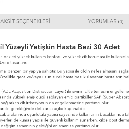
AKSIT SEÇENEKLERI
YORUMLAR
(0)
l Yüzeyli Yetişkin Hasta Bezi 30 Adet
bezleri yüksek kullanım konforu ve yüksek cilt koruması ile kullanıcılar
zere tasarlandı.
 benzeri bir yapıya sahiptir. Bu yapısı ile cildin nefes almasını sağlar. 
. Özellikle gece ve/veya uzun sureli hasta bezi kullananan hastaların b
 (ADL Acqusition Distribution Layer) ile sıvının ciltle temasını engellemek
basında yüksek emiş gücü sağlayan emici partiküller SAP (Super Absorbe
ı sağlarken cilt irritasyonun da engellenmesine yardımcı olur.
arı ile gerektiğinde defalarca açılıp kapanabillir.
k aralarında oyunlutulu yapısı sayesinde kullanıcının bacaklarında tahr
erleri de kumaş yapısı ile güvenli kullanım sunarken, cilde dost dermata
in değişim zamanının geldiğini anlamanıza yardımcı olur.