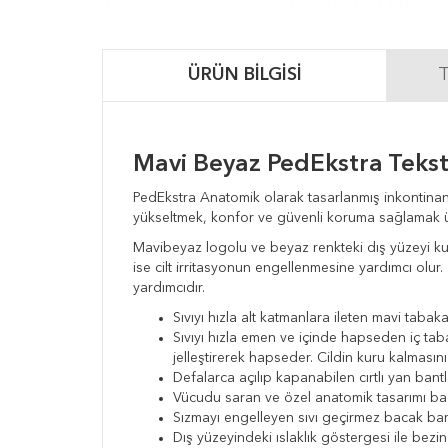
ÜRÜN BILGISI
T
Mavi Beyaz PedEkstra Teksti
PedEkstra Anatomik olarak tasarlanmış inkontinans 
yükseltmek, konfor ve güvenli koruma sağlamak ü
Mavibeyaz logolu ve beyaz renkteki dış yüzeyi kumal
ise cilt irritasyonun engellenmesine yardımcı olur
yardımcıdır.
Sıvıyı hızla alt katmanlara ileten mavi tabaka
Sıvıyı hızla emen ve içinde hapseden iç ta
jelleştirerek hapseder. Cildin kuru kalmasın
Defalarca açılıp kapanabilen cırtlı yan bantl
Vücudu saran ve özel anatomik tasarımı baca
Sızmayı engelleyen sıvı geçirmez bacak bariy
Dış yüzeyindeki ıslaklık göstergesi ile bez