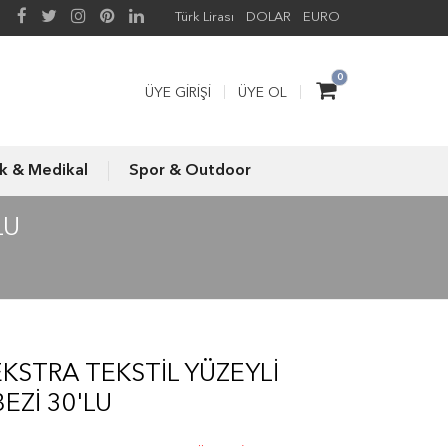
Türk Lirası
DOLAR
EURO
0
ÜYE GIRIŞI
ÜYE OL
ık & Medikal
Spor & Outdoor
LU
KSTRA TEKSTIL YÜZEYLI
EZI 30'LU