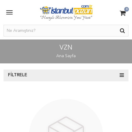
0
VZN
Ana Sayfa
FILTRELE