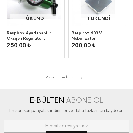
TÜKENDİ
TÜKENDİ
TÜKENDİ
TÜKENDİ
Respirox Ayarlanabilir
Respirox 403M
Oksijen Regülatörü
Nebülizatör
250,00
200,00
2 adet ürün bulunmuştur.
E-BÜLTEN
ABONE OL
En son kampanyalar, indirimler ve daha fazlası için kaydolun