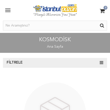
0
KOSMODİSK
Ana Sayfa
FILTRELE