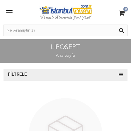
0
LIPOSEPT
Ana Sayfa
FILTRELE