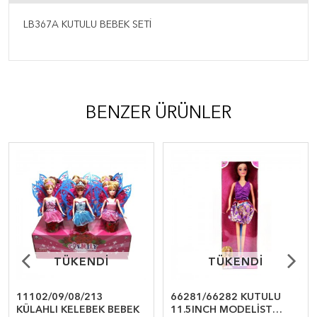
LB367A KUTULU BEBEK SETİ
BENZER ÜRÜNLER
TÜKENDİ
TÜKENDİ
TÜKENDİ
TÜKENDİ
11102/09/08/213
66281/66282 KUTULU
KÜLAHLI KELEBEK BEBEK
11.5INCH MODELİST