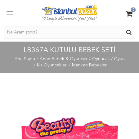
0
LB367A KUTULU BEBEK SETİ
Ana Sayfa
Anne Bebek & Oyuncak
Oyuncak / Oyun
Kız Oyuncakları
Manken Bebekler