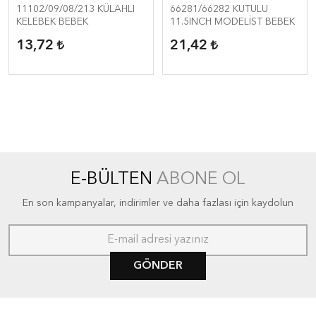
BEBEK
11102/09/08/213 KÜLAHLI
66281/66282 KUTULU
KELEBEK BEBEK
11.5INCH MODELİST BEBEK
13,72
21,42
E-BÜLTEN
ABONE OL
En son kampanyalar, indirimler ve daha fazlası için kaydolun
GÖNDER