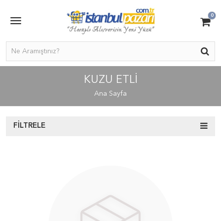
0
KUZU ETLI
Ana Sayfa
FILTRELE