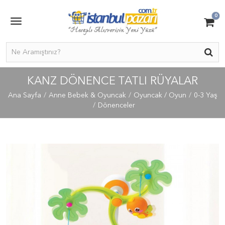
0
KANZ DÖNENCE TATLI RÜYALAR
Ana Sayfa
Anne Bebek & Oyuncak
Oyuncak / Oyun
0-3 Yaş
Dönenceler