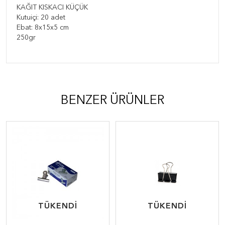
KAĞIT KISKACI KÜÇÜK
Kutuiçi: 20 adet
Ebat: 8x15x5 cm
250gr
BENZER ÜRÜNLER
TÜKENDİ
TÜKENDİ
TÜKENDİ
TÜKENDİ