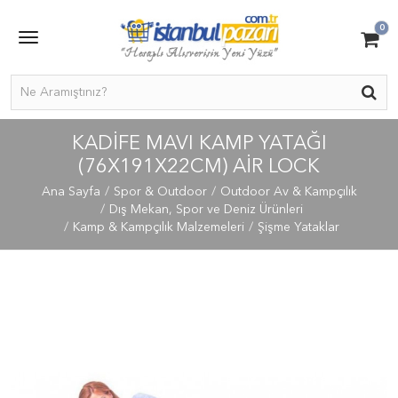
0
KADİFE MAVI KAMP YATAĞI
(76X191X22CM) AIR LOCK
Ana Sayfa
Spor & Outdoor
Outdoor Av & Kampçılık
Dış Mekan, Spor ve Deniz Ürünleri
Kamp & Kampçılık Malzemeleri
Şişme Yataklar