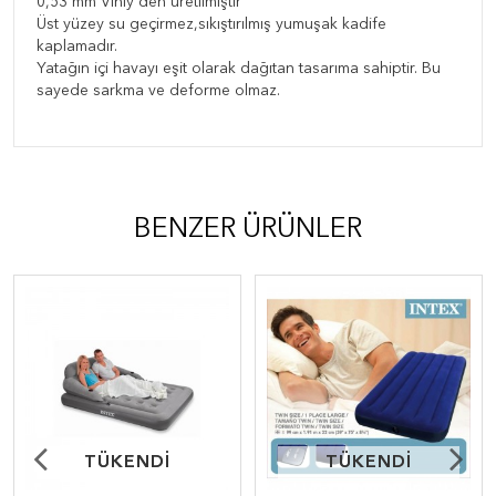
0,53 mm Vinly den üretilmiştir
Üst yüzey su geçirmez,sıkıştırılmış yumuşak kadife
kaplamadır.
Yatağın içi havayı eşit olarak dağıtan tasarıma sahiptir. Bu
sayede sarkma ve deforme olmaz.
BENZER ÜRÜNLER
TÜKENDİ
TÜKENDİ
TÜKENDİ
TÜKENDİ