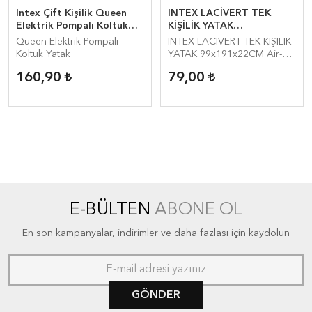
Intex Çift Kişilik Queen
INTEX LACİVERT TEK
Elektrik Pompalı Koltuk
KİŞİLİK YATAK
Yatak (68916)
99x191x22CM Air-Lock
Queen Elektrik Pompalı
INTEX LACİVERT TEK KİŞİLİK
Koltuk Yatak
YATAK 99x191x22CM Air-
Lock
160,90
79,00
E-BÜLTEN
ABONE OL
En son kampanyalar, indirimler ve daha fazlası için kaydolun
GÖNDER