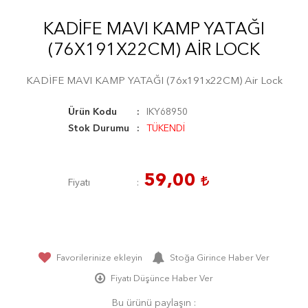
KADİFE MAVI KAMP YATAĞI
(76X191X22CM) AIR LOCK
KADİFE MAVI KAMP YATAĞI (76x191x22CM) Air Lock
Ürün Kodu
IKY68950
Stok Durumu
TÜKENDİ
59,00
Fiyatı
Favorilerinize ekleyin
Stoğa Girince Haber Ver
Fiyatı Düşünce Haber Ver
Bu ürünü paylaşın :