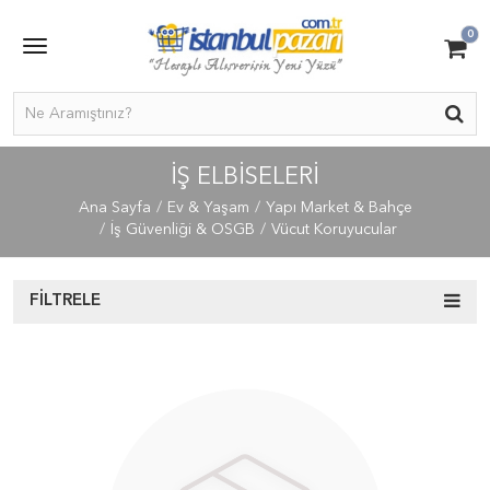
0
İŞ ELBISELERI
Ana Sayfa
Ev & Yaşam
Yapı Market & Bahçe
İş Güvenliği & OSGB
Vücut Koruyucular
FILTRELE