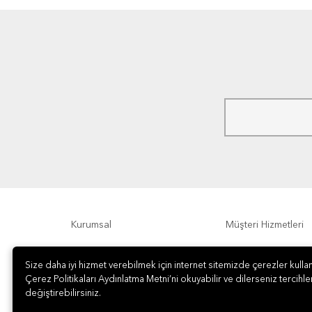
Kurumsal
Müşteri Hizmetleri
Ödeme Seçenekleri
Hakkımızda
Size daha iyi hizmet verebilmek için internet sitemizde çerezler kullan
Çerez Politikaları Aydınlatma Metni’ni okuyabilir ve dilerseniz tercihler
değiştirebilirsiniz.