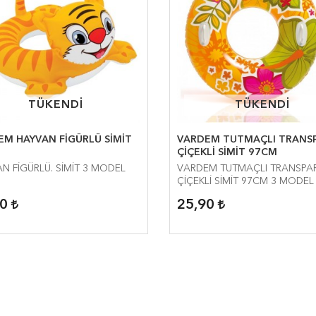
TÜKENDİ
TÜKENDİ
TÜKENDİ
TÜKENDİ
EM HAYVAN FİGÜRLÜ SİMİT
VARDEM TUTMAÇLI TRANS
ÇİÇEKLİ SİMİT 97CM
N FİGÜRLÜ. SİMİT 3 MODEL
VARDEM TUTMAÇLI TRANSPA
ÇİÇEKLİ SİMİT 97CM 3 MODEL
90
25,90