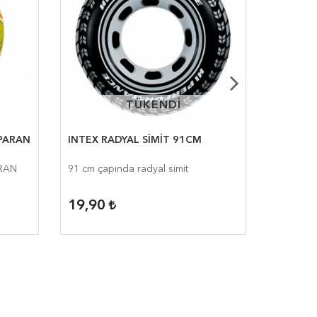
TÜKENDİ
TÜKENDİ
PARAN
INTEX RADYAL SİMİT 91CM
61CM PL
RAN
91 cm çapında radyal simit
Uçaklar t
yüzme sim
19,90
14,90