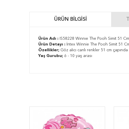
ÜRÜN BILGISI
T
Ürün Adı :
IS58228 Wınnıe The Pooh Simit 51 C
Ürün Detayı :
İntex Winnie The Pooh Simit 51 Cm 
Özellikler;
Göz alıcı canlı renkler 51 cm çapında
Yaş Gurubu;
6 - 10 yaş arası