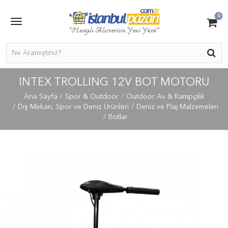
0
INTEX TROLLING 12V BOT MOTORU
Ana Sayfa
Spor & Outdoor
Outdoor Av & Kampçılık
Dış Mekan, Spor ve Deniz Ürünleri
Deniz ve Plaj Malzemeleri
Botlar