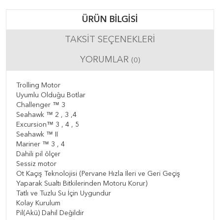
ÜRÜN BILGISI
TAKSIT SEÇENEKLERI
YORUMLAR
(0)
Trolling Motor
Uyumlu Olduğu Botlar
Challenger ™ 3
Seahawk ™ 2 , 3 ,4
Excursion™ 3 , 4 , 5
Seahawk ™ II
Mariner ™ 3 , 4
Dahili pil ölçer
Sessiz motor
Ot Kaçış Teknolojisi (Pervane Hızla İleri ve Geri Geçiş
Yaparak Sualtı Bitkilerinden Motoru Korur)
Tatlı ve Tuzlu Su İçin Uygundur
Kolay Kurulum
Pil(Akü) Dahil Değildir