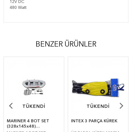
12V DC
480 Watt
BENZER ÜRÜNLER
TÜKENDİ
TÜKENDİ
TÜKENDİ
TÜKENDİ
MARINER 4 BOT SET
INTEX 3 PARÇA KÜREK
(328x145x48)
(KÜREK&Pompa)