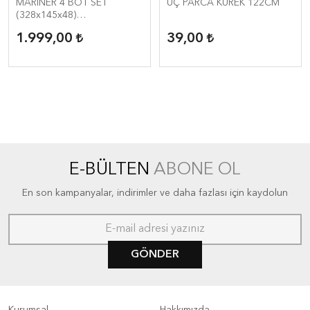
MARINER 4 BOT SET
ÜÇ PARCA KÜREK 122CM
(328x145x48)
(KÜREK&Pompa)
1.999,00
39,00
E-BÜLTEN
ABONE OL
En son kampanyalar, indirimler ve daha fazlası için kaydolun
GÖNDER
Kurumsal
Hakkımızda