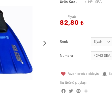
Ürün Kodu
NPL-SEA
Fiyatı
82,80
Renk
Numara
Favorilerinize ekleyin
St
Bu ürünü paylaşın :
Facebook
Twitter
Pinterest
Share