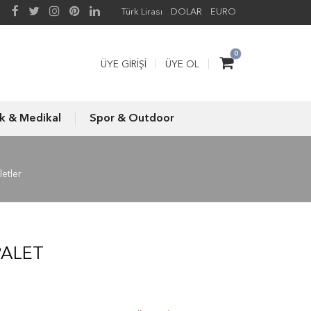
Türk Lirası
DOLAR
EURO
0
ÜYE GIRIŞI
ÜYE OL
ık & Medikal
Spor & Outdoor
letler
PALET