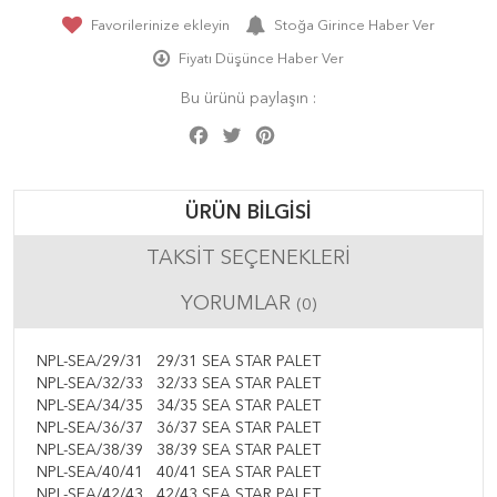
Favorilerinize ekleyin
Stoğa Girince Haber Ver
Fiyatı Düşünce Haber Ver
Bu ürünü paylaşın :
Facebook
Twitter
Pinterest
Share
ÜRÜN BILGISI
TAKSIT SEÇENEKLERI
YORUMLAR
(0)
NPL-SEA/29/31
29/31 SEA STAR PALET
NPL-SEA/32/33
32/33 SEA STAR PALET
NPL-SEA/34/35
34/35 SEA STAR PALET
NPL-SEA/36/37
36/37 SEA STAR PALET
NPL-SEA/38/39
38/39 SEA STAR PALET
NPL-SEA/40/41
40/41 SEA STAR PALET
NPL-SEA/42/43
42/43 SEA STAR PALET