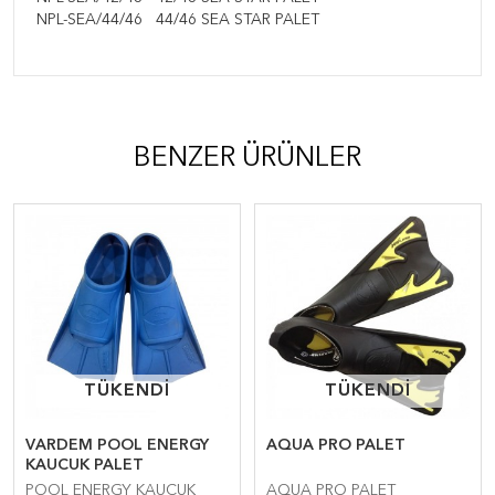
NPL-SEA/44/46
44/46 SEA STAR PALET
BENZER ÜRÜNLER
TÜKENDİ
TÜKENDİ
TÜKENDİ
TÜKENDİ
VARDEM POOL ENERGY
AQUA PRO PALET
KAUCUK PALET
POOL ENERGY KAUCUK
AQUA PRO PALET