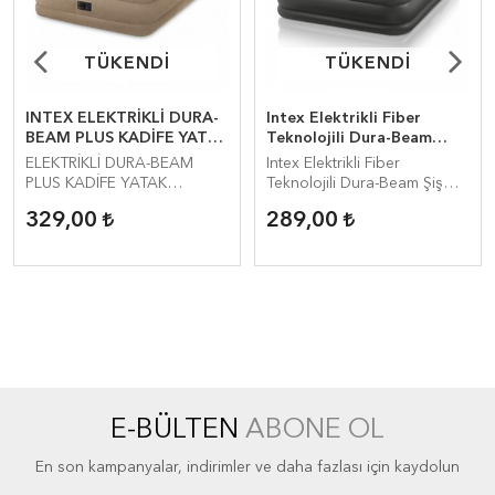
TÜKENDİ
TÜKENDİ
TÜKENDİ
TÜKENDİ
INTEX ELEKTRİKLİ DURA-
Intex Elektrikli Fiber
BEAM PLUS KADİFE YATAK
Teknolojili Dura-Beam
(152x203x46CM)
Şişme Yatak
ELEKTRİKLİ DURA-BEAM
Intex Elektrikli Fiber
(152x203x42Cm) - 64436
PLUS KADİFE YATAK
Teknolojili Dura-Beam Şişme
(152x203x46CM)
Yatak (152x203x42Cm) -
329,00
289,00
64436
E-BÜLTEN
ABONE OL
En son kampanyalar, indirimler ve daha fazlası için kaydolun