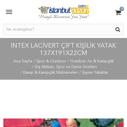
0
INTEX LACİVERT ÇİFT KİŞİLİK YATAK
137X191X22CM
Ana Sayfa
Spor & Outdoor
Outdoor Av & Kampçılık
Dış Mekan, Spor ve Deniz Ürünleri
Kamp & Kampçılık Malzemeleri
Şişme Yataklar