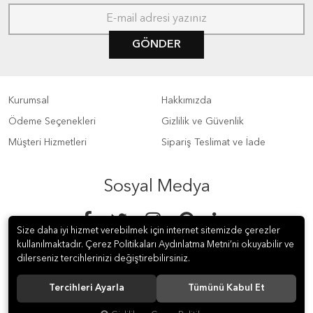
GÖNDER
Kurumsal
Hakkımızda
Ödeme Seçenekleri
Gizlilik ve Güvenlik
Müşteri Hizmetleri
Sipariş Teslimat ve İade
Sosyal Medya
Size daha iyi hizmet verebilmek için internet sitemizde çerezler
kullanılmaktadır. Çerez Politikaları Aydınlatma Metni’ni okuyabilir ve
dilerseniz tercihlerinizi değiştirebilirsiniz.
Tercihleri Ayarla
Tümünü Kabul Et
© 2019 LEMBAY İÇ VE DIŞ TİC. LTD. ŞTİ. Tüm hakları saklıdır.