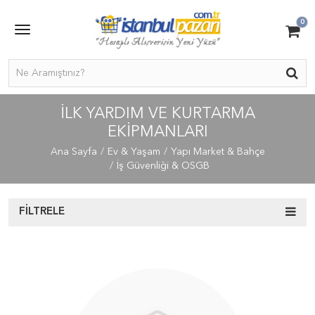
0
İLK YARDIM VE KURTARMA
EKIPMANLARI
Ana Sayfa
Ev & Yaşam
Yapı Market & Bahçe
İş Güvenliği & OSGB
FILTRELE