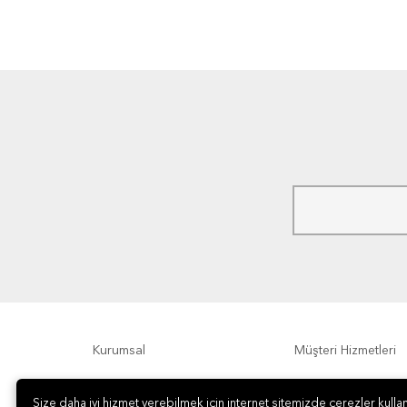
Kurumsal
Müşteri Hizmetleri
Ödeme Seçenekleri
Hakkımızda
Size daha iyi hizmet verebilmek için internet sitemizde çerezler kullan