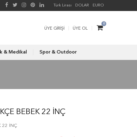
Türk Lirası
DOLAR
EURO
0
ÜYE GIRIŞI
ÜYE OL
ık & Medikal
Spor & Outdoor
KÇE BEBEK 22 İNÇ
 22 İNÇ