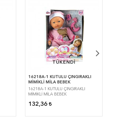
TÜKENDİ
TÜKENDİ
16218A-1 KUTULU ÇINGIRAKLI
307F-33
MİMİKLİ MİLA BEBEK
MÜZİKL
16218A-1 KUTULU ÇINGIRAKLI
307F-333
MİMİKLİ MİLA BEBEK
MÜZİKLİ
132,36
39,78