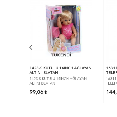
TÜKENDİ
TÜKENDİ
EBEK
1423-S KUTULU 14INCH AĞLAYAN
16311
ALTINI ISLATAN
TELEF
L YÜZLÜ
1423-S KUTULU 14INCH AĞLAYAN
16311
ALTINI ISLATAN
TELEF
99,06
144