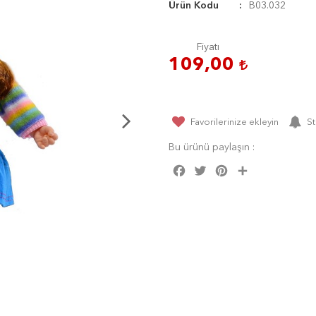
Ürün Kodu
B03.032
Fiyatı
109,00
Favorilerinize ekleyin
St
Bu ürünü paylaşın :
Facebook
Twitter
Pinterest
Share