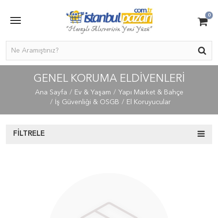
0
GENEL KORUMA ELDIVENLERI
Ana Sayfa
Ev & Yaşam
Yapı Market & Bahçe
İş Güvenliği & OSGB
El Koruyucular
FILTRELE