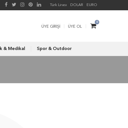
Türk Lirası
DOLAR
EURO
0
ÜYE GIRIŞI
ÜYE OL
ık & Medikal
Spor & Outdoor