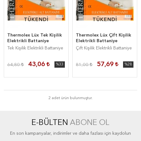
TÜKENDİ
TÜKENDİ
TÜKENDİ
TÜKENDİ
Thermolex Lüx Tek Kişilik
Thermolex Lüx Çift Kişilik
Elektrikli Battaniye
Elektrikli Battaniye
Tek Kişilik Elektrikli Battaniye
Çift Kişilik Elektrikli Battaniye
43,06
57,69
64,80
%33
81,00
%28
2 adet ürün bulunmuştur.
E-BÜLTEN
ABONE OL
En son kampanyalar, indirimler ve daha fazlası için kaydolun