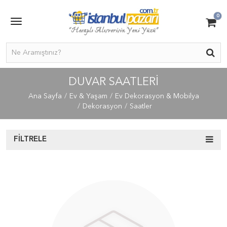
0
DUVAR SAATLERI
Ana Sayfa
Ev & Yaşam
Ev Dekorasyon & Mobilya
Dekorasyon
Saatler
FILTRELE