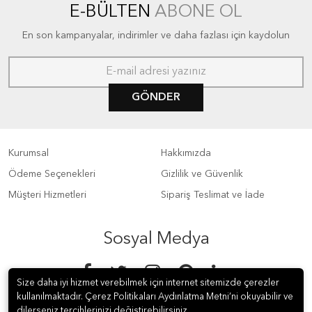
E-BÜLTEN
ABONE OL
En son kampanyalar, indirimler ve daha fazlası için kaydolun
GÖNDER
Kurumsal
Hakkımızda
Ödeme Seçenekleri
Gizlilik ve Güvenlik
Müşteri Hizmetleri
Sipariş Teslimat ve İade
Sosyal Medya
Size daha iyi hizmet verebilmek için internet sitemizde çerezler
kullanılmaktadır. Çerez Politikaları Aydınlatma Metni’ni okuyabilir ve
dilerseniz tercihlerinizi değiştirebilirsiniz.