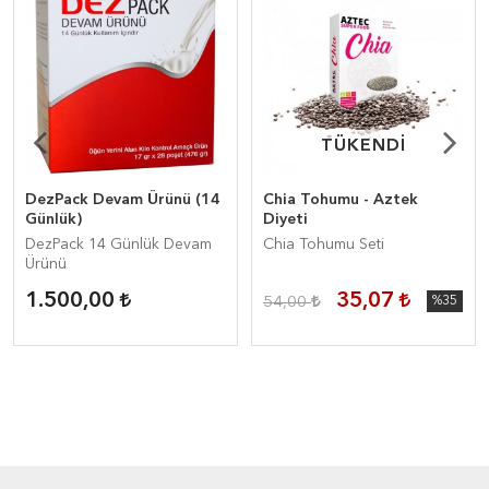
TÜKENDİ
TÜKENDİ
DezPack Devam Ürünü (14
Chia Tohumu - Aztek
Günlük)
Diyeti
DezPack 14 Günlük Devam
Chia Tohumu Seti
Ürünü
1.500,00
35,07
54,00
%35