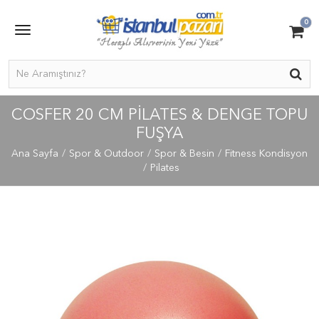
0
COSFER 20 CM PILATES & DENGE TOPU
FUŞYA
Ana Sayfa
Spor & Outdoor
Spor & Besin
Fitness Kondisyon
Pilates