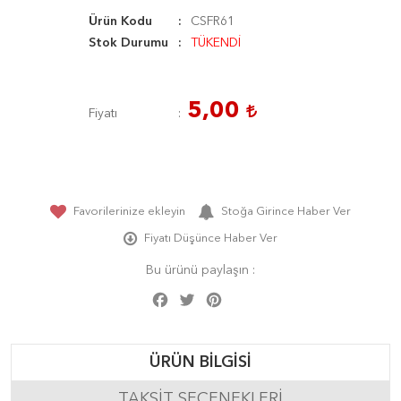
Ürün Kodu
CSFR61
Stok Durumu
TÜKENDİ
5,00
Fiyatı
Favorilerinize ekleyin
Stoğa Girince Haber Ver
Fiyatı Düşünce Haber Ver
Bu ürünü paylaşın :
Facebook
Twitter
Pinterest
Share
ÜRÜN BILGISI
TAKSIT SEÇENEKLERI