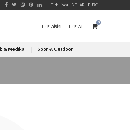
Türk Lirası
DOLAR
EURO
0
ÜYE GIRIŞI
ÜYE OL
ık & Medikal
Spor & Outdoor