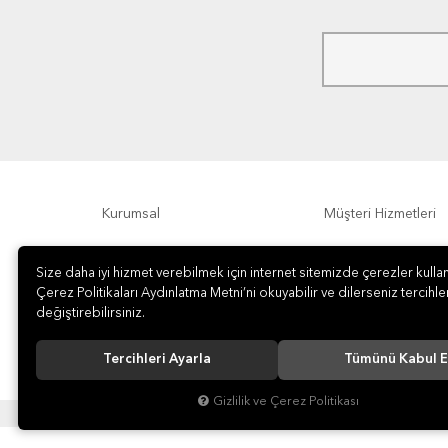
Kurumsal
Müşteri Hizmetleri
Ödeme Seçenekleri
Hakkımızda
Size daha iyi hizmet verebilmek için internet sitemizde çerezler kullan
Çerez Politikaları Aydınlatma Metni’ni okuyabilir ve dilerseniz tercihler
değiştirebilirsiniz.
Tercihleri Ayarla
Tümünü Kabul E
Gizlilik ve Çerez Politikası