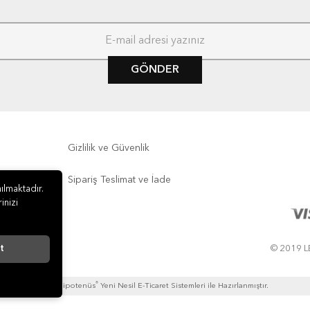
GÖNDER
Gizlilik ve Güvenlik
Sipariş Teslimat ve İade
ılmaktadır.
inizi
t
© 2019 LE
®
Hipotenüs
Yeni Nesil E-Ticaret Sistemleri ile Hazırlanmıştır.