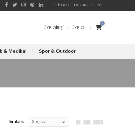
Türk Lirası
DOLAR
EURO
0
ÜYE GIRIŞI
ÜYE OL
ık & Medikal
Spor & Outdoor
Sıralama