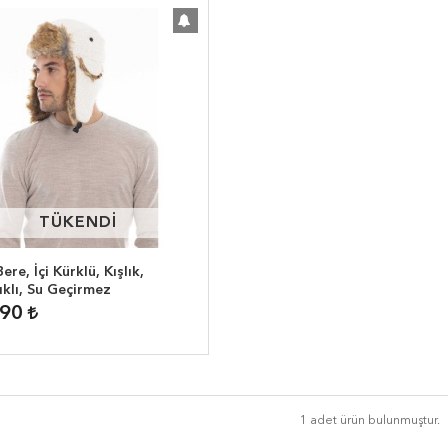
TÜKENDİ
TÜKENDİ
ere, İçi Kürklü, Kışlık,
ıklı, Su Geçirmez
,90
1 adet ürün bulunmuştur.