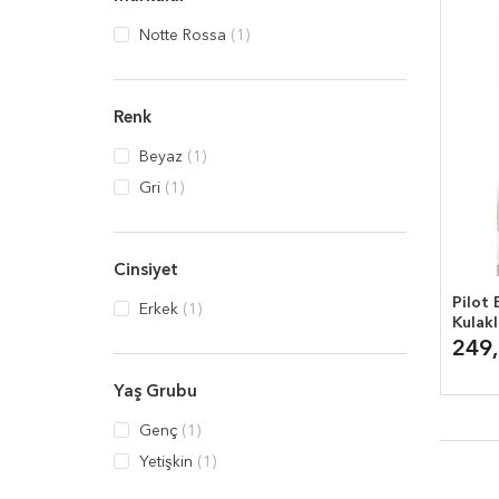
Notte Rossa
(1)
Renk
Beyaz
(1)
Gri
(1)
Cinsiyet
Pilot B
Erkek
(1)
Kulakl
249
Yaş Grubu
Genç
(1)
Yetişkin
(1)