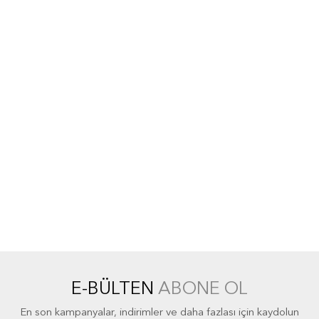
E-BÜLTEN
ABONE OL
En son kampanyalar, indirimler ve daha fazlası için kaydolun