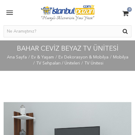
0
BAHAR CEVIZ BEYAZ TV ÜNITESI
Ana Sayfa
Ev & Yaşam
Ev Dekorasyon & Mobilya
Mobilya
TV Sehpaları / Üniteleri
TV Ünitesi