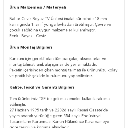
Ürün Malzemesi / Materyali
Bahar Ceviz Beyaz TV Ünitesi imalat sürecinde 18 mm
kalınlığında 1. sınıf yonga levhadan üretilmiştir. Çevre ve
çocuk sağlığına uygun malzemeler kullanılmıştır.
Renk : Beyaz - Ceviz
Ürün Montaj Bilgileri
Kurulum için gerekli olan tüm parçalar, aksesuarlar ve
montaj talimatı ambalaj içerisinde yer almaktadır.
Paketin içerisinden çıkan montaj talimatı ile ürününüzü kolay
ve pratik bir şekilde kurulumunu yapabilirsiniz.
Kalite,Tescil ve Garanti Bilgileri
Tüm ürünlerimiz TSE belgeli malzemeler kullanılarak imal
edilmiştir.
27 Haziran 1995 tarih ve 22326 sayılı Resmi Gazete'de
yayımlanarak yürürlüğe giren 554 sayılı Endüstriyel
Tasarımların Korunması Kanun Hükmünce Kararnameye
göre tescilli ve koruma altındadır.