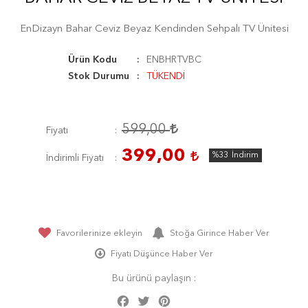
EnDizayn Bahar Ceviz Beyaz Kendinden Sehpalı TV Ünitesi
Ürün Kodu
ENBHRTVBC
Stok Durumu
TÜKENDİ
599,00
Fiyatı
399,00
%33
İndirim
İndirimli Fiyatı
Favorilerinize ekleyin
Stoğa Girince Haber Ver
Fiyatı Düşünce Haber Ver
Bu ürünü paylaşın :
Facebook
Twitter
Pinterest
Share