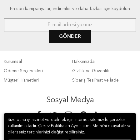
En son kampanyalar, indirimler ve daha fazlası için kaydolun
GÖNDER
Kurumsal
Hakkımızda
Ödeme Seçenekleri
Gizlilik ve Güvenlik
Müşteri Hizmetleri
Sipariş Teslimat ve İade
Sosyal Medya
Size daha iyi hizmet verebilmek için internet sitemizde çerezler
kullanılmaktadır. Çerez Politikaları Aydınlatma Metni’ni okuyabilir ve
dilerseniz tercihlerinizi değiştirebilirsiniz.