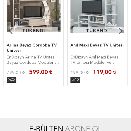
TÜKENDİ
TÜKENDİ
TÜKENDİ
TÜKENDİ
Arlina Beyaz Cordoba TV
Anıl Maxi Beyaz TV Ünitesi
Ünitesi
EnDizayn Arlina TV Ünitesi
EnDizayn Anıl Maxi Beyaz
Beyaz Cordoba Modüler ve
TV Ünitesi Modüler ve
Demonte
Demonte
599,00
119,00
799,00
199,00
%25
%40
E-BÜLTEN
ABONE OL