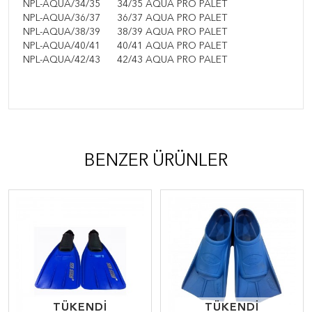
NPL-AQUA/34/35
34/35 AQUA PRO PALET
NPL-AQUA/36/37
36/37 AQUA PRO PALET
NPL-AQUA/38/39
38/39 AQUA PRO PALET
NPL-AQUA/40/41
40/41 AQUA PRO PALET
NPL-AQUA/42/43
42/43 AQUA PRO PALET
BENZER ÜRÜNLER
TÜKENDİ
TÜKENDİ
TÜKENDİ
TÜKENDİ