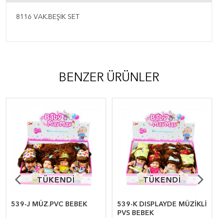
8116 VAK.BEŞİK SET
BENZER ÜRÜNLER
TÜKENDİ
TÜKENDİ
TÜKENDİ
TÜKENDİ
539-J MÜZ.PVC BEBEK
539-K DISPLAYDE MÜZİKLİ
PVS BEBEK