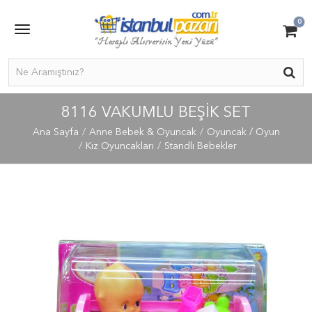
0
8116 VAKUMLU BEŞİK SET
Ana Sayfa
Anne Bebek & Oyuncak
Oyuncak / Oyun
Kız Oyuncakları
Standlı Bebekler