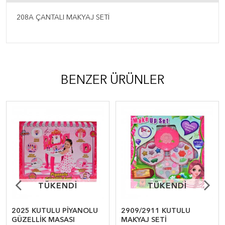
208A ÇANTALI MAKYAJ SETİ
BENZER ÜRÜNLER
TÜKENDİ
TÜKENDİ
TÜKENDİ
TÜKENDİ
2025 KUTULU PİYANOLU
2909/2911 KUTULU
GÜZELLİK MASASI
MAKYAJ SETİ