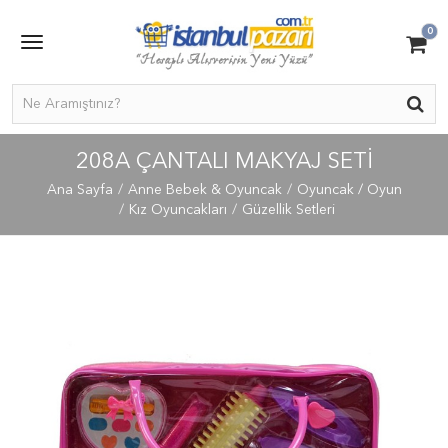
0
208A ÇANTALI MAKYAJ SETİ
Ana Sayfa
Anne Bebek & Oyuncak
Oyuncak / Oyun
Kız Oyuncakları
Güzellik Setleri