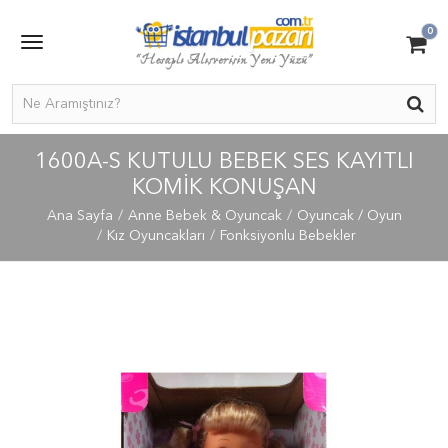
0
1600A-S KUTULU BEBEK SES KAYITLI
KOMİK KONUŞAN
Ana Sayfa
Anne Bebek & Oyuncak
Oyuncak / Oyun
Kız Oyuncakları
Fonksiyonlu Bebekler