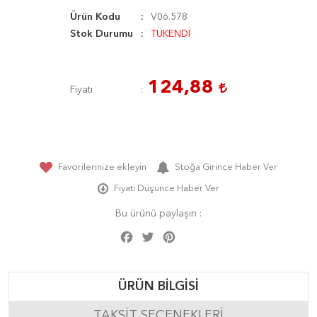
Ürün Kodu
V06.578
Stok Durumu
TÜKENDİ
124,88
Fiyatı
Favorilerinize ekleyin
Stoğa Girince Haber Ver
Fiyatı Düşünce Haber Ver
Bu ürünü paylaşın :
Facebook
Twitter
Pinterest
Share
ÜRÜN BILGISI
TAKSIT SEÇENEKLERI