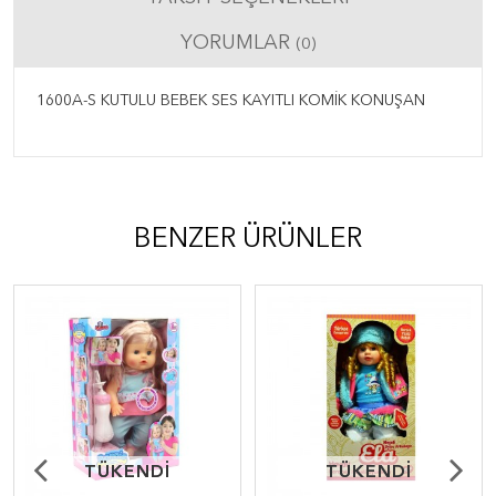
YORUMLAR
(0)
1600A-S KUTULU BEBEK SES KAYITLI KOMİK KONUŞAN
BENZER ÜRÜNLER
TÜKENDİ
TÜKENDİ
TÜKENDİ
TÜKENDİ