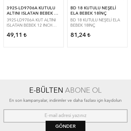
392S-LD9706A KUTULU
BD 18 KUTULU NEŞELİ
ALTINI ISLATAN BEBEK 12
ELA BEBEK 18İNÇ
INCH SESLİ
392S-LD9706A KUT ALTINI
BD 18 KUTULU NEŞELİ ELA
ISLATAN BEBEK 12 INCH
BEBEK 18İNÇ
SESLİ
49,11
81,24
E-BÜLTEN
ABONE OL
En son kampanyalar, indirimler ve daha fazlası için kaydolun
GÖNDER