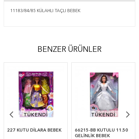
11183/84/85 KÜLAHLI TAÇLI BEBEK
BENZER ÜRÜNLER
TÜKENDİ
TÜKENDİ
TÜKENDİ
TÜKENDİ
227 KUTU DİLARA BEBEK
66215-BB KUTULU 11.50
GELİNLİK BEBEK