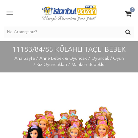
0
11183/84/85 KÜLAHLI TAÇLI BEBEK
Ana Sayfa
Anne Bebek & Oyuncak
Oyuncak / Oyun
Kız Oyuncakları
Manken Bebekler